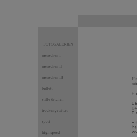
FOTOGALERIEN
menschen I
menschen II
menschen III
Hin
mit
ballett
stille örtchen
trockengewitter
sport
high speed